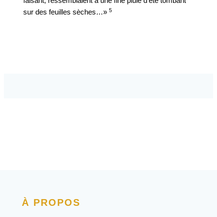
faisant, ressemblaient à une fine pluie d’été tombant
5
sur des feuilles sèches…»
À PROPOS