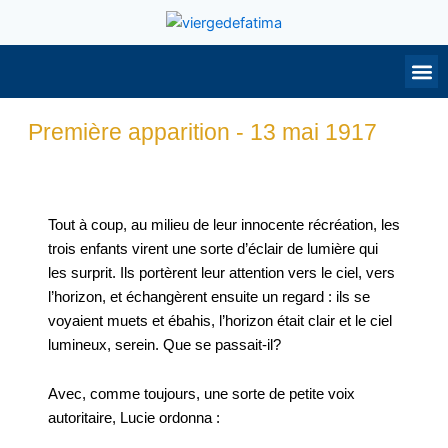
Aller
au
contenu
NOTRE DAME
PRIEZ POUR MO
CONTACTE
Première apparition - 13 mai 1917
Tout à coup, au milieu de leur innocente récréation, les
trois enfants virent une sorte d’éclair de lumière qui
les surprit. Ils portèrent leur attention vers le ciel, vers
l’horizon, et échangèrent ensuite un regard : ils se
voyaient muets et ébahis, l’horizon était clair et le ciel
lumineux, serein. Que se passait-il?
Avec, comme toujours, une sorte de petite voix
autoritaire, Lucie ordonna :