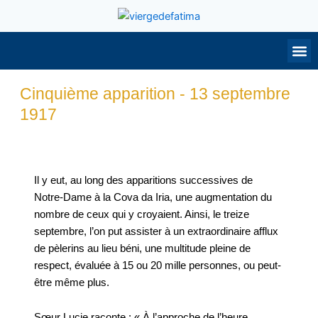
Aller
au
contenu
NOTRE DAME
PRIEZ POUR MO
CONTACTE
Cinquième apparition - 13 septembre
1917
Il y eut, au long des apparitions successives de
Notre-Dame à la Cova da Iria, une augmentation du
nombre de ceux qui y croyaient. Ainsi, le treize
septembre, l’on put assister à un extraordinaire afflux
de pèlerins au lieu béni, une multitude pleine de
respect, évaluée à 15 ou 20 mille personnes, ou peut-
être même plus.
Sœur Lucie raconte : « À l’approche de l’heure