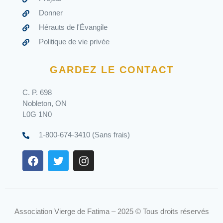
Donner
Hérauts de l'Évangile
Politique de vie privée
GARDEZ LE CONTACT
C. P. 698
Nobleton, ON
L0G 1N0
1-800-674-3410 (Sans frais)
F
T
I
a
w
n
c
i
s
e
t
t
b
t
a
o
e
g
Association Vierge de Fatima – 2025 © Tous droits réservés
o
r
r